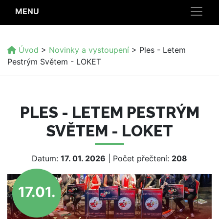
MENU
Úvod
>
Novinky a vystoupení
>
Ples - Letem
Pestrým Světem - LOKET
PLES - LETEM PESTRÝM
SVĚTEM - LOKET
Datum:
17. 01. 2026
| Počet přečtení:
208
17.01.